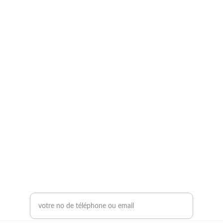
TRACTARE CONSEIL
Expertise & Conseil 
Accompagnement premium pour dirigeants 
d'entreprise
Actions de formation: NDA enregistré sous le 
93830802183. Cet enregistrement ne vaut pas 
agrément de l'état
contact@tractare.fr
CONTACT
J'aimerais être recontacté